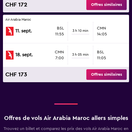
CHF 172
Offres similaires
Air Arabia Maroc
BSL
CMN
11. sept.
3 h 10 min
11:55
14:05
CMN
BSL
18. sept.
3 h 05 min
7:00
11:05
CHF 173
Offres similaires
Offres de vols Air Arabia Maroc allers simples
Trouvez un billet et comparez les prix des vols Air Arabia Maroc en