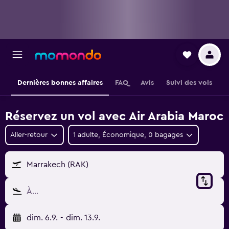
Dernières bonnes affaires
FAQ
Avis
Suivi des vols
Réservez un vol avec Air Arabia Maroc
Aller-retour
1 adulte, Économique, 0 bagages
Marrakech (RAK)
À…
dim. 6.9.
-
dim. 13.9.