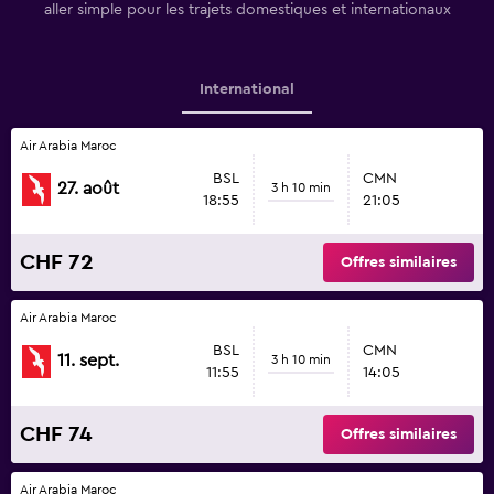
aller simple pour les trajets domestiques et internationaux
International
Air Arabia Maroc
BSL
CMN
27. août
3 h 10 min
18:55
21:05
CHF 72
Offres similaires
Air Arabia Maroc
BSL
CMN
11. sept.
3 h 10 min
11:55
14:05
CHF 74
Offres similaires
Air Arabia Maroc