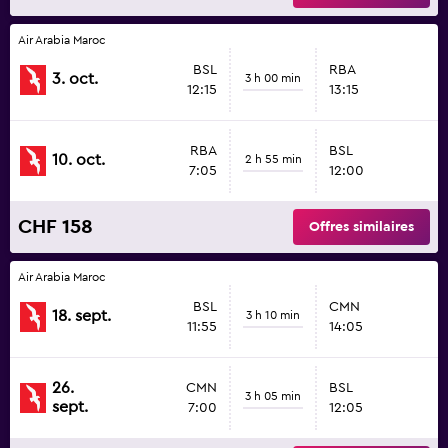
Air Arabia Maroc
BSL
RBA
3. oct.
3 h 00 min
12:15
13:15
RBA
BSL
10. oct.
2 h 55 min
7:05
12:00
CHF 158
Offres similaires
Air Arabia Maroc
BSL
CMN
18. sept.
3 h 10 min
11:55
14:05
26.
CMN
BSL
3 h 05 min
sept.
7:00
12:05