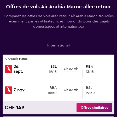
Offres de vols Air Arabia Maroc aller-retour
Comparez les offres de vols aller-retour Air Arabia Maroc trouvées
récemment par les utilisateur·ices momondo pour des trajets
domestiques et internationaux
International
Air Arabia Maroc
26.
BSL
RBA
3 h 00 min
sept.
12:15
13:15
RBA
BSL
7. nov.
3 h 00 min
15:50
19:50
CHF 149
Offres similaires