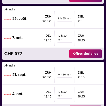
Air India
ZRH
DEL
26. août
9 h 35 min
20:50
9:55
DEL
ZRH
10 h 30
7. oct.
min
12:15
19:15
CHF 577
Offres similaires
Air India
ZRH
DEL
21. sept.
9 h 10 min
20:50
9:30
DEL
ZRH
10 h 30
4. oct.
min
12:15
19:15