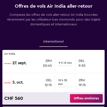
Offres de vols Air India aller-retour
Comparez les offres de vols aller-retour Air India trouvées
récemment par les utilisateur·ices momondo pour des trajets
domestiques et internationaux
International
Air India
ZRH
DEL
27. sept.
9 h 15 min
20:45
9:30
DEL
ZRH
10 h 30
5. oct.
min
12:15
19:15
CHF 560
Offres similaires