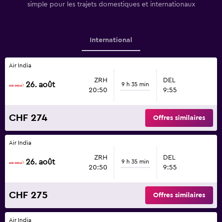
simple pour les trajets domestiques et internationaux
International
Air India
ZRH
DEL
26. août
9 h 35 min
20:50
9:55
CHF 274
Offres similaires
Air India
ZRH
DEL
26. août
9 h 35 min
20:50
9:55
CHF 275
Offres similaires
Air India