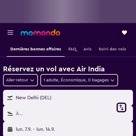
Dernières bonnes affaires
FAQ
Avis
Suivi des vols
Réservez un vol avec Air India
Aller-retour
1 adulte, Économique, 0 bagages
New Delhi (DEL)
À…
lun. 7.9.
-
lun. 14.9.