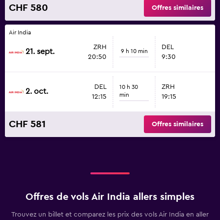
CHF 580
Offres similaires
Air India
ZRH
DEL
21. sept.
9 h 10 min
20:50
9:30
DEL
ZRH
10 h 30
2. oct.
min
12:15
19:15
CHF 581
Offres similaires
Offres de vols Air India allers simples
Trouvez un billet et comparez les prix des vols Air India en aller