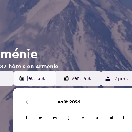
rménie
387 hôtels en Arménie
jeu. 13.8.
-
ven. 14.8.
2 perso
août 2026
l
m
m
j
v
s
d
l