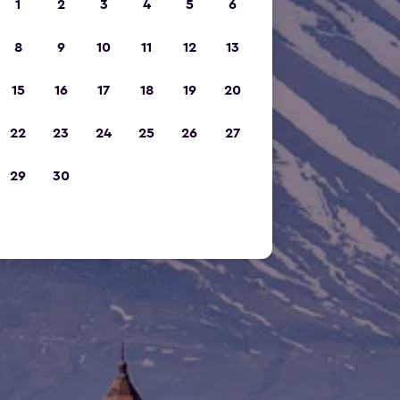
1
2
3
4
5
6
8
9
10
11
12
13
15
16
17
18
19
20
22
23
24
25
26
27
29
30