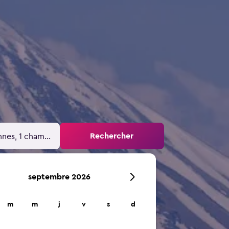
Rechercher
nnes, 1 chambre
septembre 2026
m
m
j
v
s
d