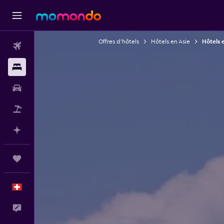
Offres d’hôtels
Hôtels en Asie
Hôtels 
Vols
Hébergements
Voitures
Vol+Hôtel
Planifier avec l’IA
Trips
Français
Commentaires