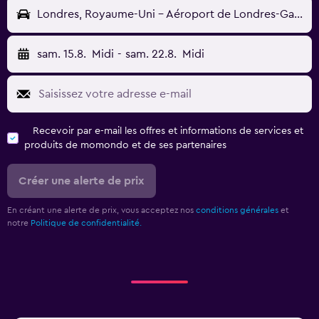
Londres, Royaume-Uni - Aéroport de Londres-Gatwick (LGW)
sam. 15.8.
Midi
-
sam. 22.8.
Midi
Recevoir par e-mail les offres et informations de services et
produits de momondo et de ses partenaires
Créer une alerte de prix
En créant une alerte de prix, vous acceptez nos
conditions générales
et
notre
Politique de confidentialité.