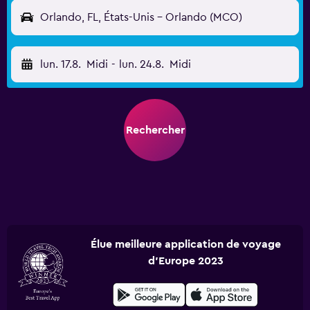
Orlando, FL, États-Unis - Orlando (MCO)
lun. 17.8.
Midi
-
lun. 24.8.
Midi
Rechercher
Élue meilleure application de voyage
d'Europe 2023