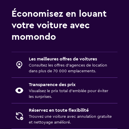
Voitures de location Easirent à MCO
Voitures de location NU Car à MCO
Économisez en louant
votre voiture avec
momondo
Les meilleures offres de voitures
Consultez les offres d’agences de location
dans plus de 70 000 emplacements.
Transparence des prix
Visualisez le prix total d’emblée pour éviter
les surprises.
Réservez en toute flexibilité
Trouvez une voiture avec annulation gratuite
et nettoyage amélioré.