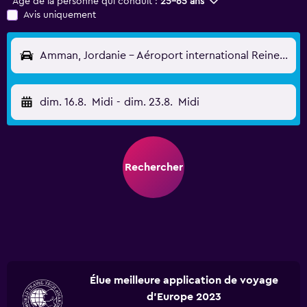
Âge de la personne qui conduit :
25-65 ans
Avis uniquement
Amman, Jordanie - Aéroport international Reine-Alia (AMM)
dim. 16.8.
Midi
-
dim. 23.8.
Midi
Rechercher
Élue meilleure application de voyage
d'Europe 2023