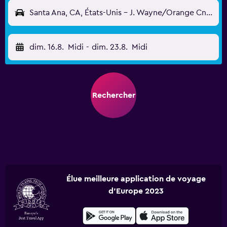
Santa Ana, CA, États-Unis - J. Wayne/Orange Cnty (SNA)
dim. 16.8.
Midi
-
dim. 23.8.
Midi
Rechercher
Élue meilleure application de voyage
d'Europe 2023