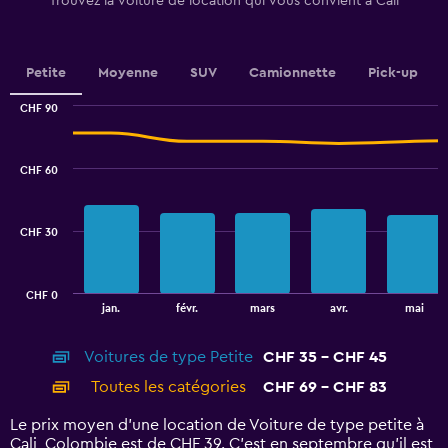
Trouvez la voiture de location qui vous convient à Cali
Y
axis
displaying
values.
Petite
Moyenne
SUV
Camionnette
Pick-up
Range:
0
CHF 90
Combination
to
Chart
graphic.
chart
75.
with
CHF 60
2
data
series.
CHF 30
The
chart
has
CHF 0
1
End
jan.
févr.
mars
avr.
mai
of
X
interactive
axis
chart
Voitures de type Petite
CHF 35 - CHF 45
displaying
categories.
Toutes les catégories
CHF 69 - CHF 83
Range:
14
Le prix moyen d’une location de Voiture de type petite à
categories.
Cali, Colombie est de CHF 39. C’est en septembre qu'il est