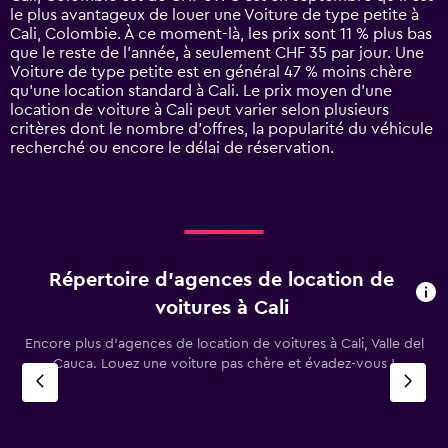
The
le plus avantageux de louer une Voiture de type petite à
chart
Cali, Colombie. À ce moment-là, les prix sont 11 % plus bas
has
que le reste de l’année, à seulement CHF 35 par jour. Une
1
Voiture de type petite est en général 47 % moins chère
Y
qu'une location standard à Cali. Le prix moyen d’une
axis
location de voiture à Cali peut varier selon plusieurs
displaying
critères dont le nombre d’offres, la popularité du véhicule
values.
recherché ou encore le délai de réservation.
Range:
0
to
90.
Répertoire d’agences de location de
voitures à Cali
Encore plus d’agences de location de voitures à Cali, Valle del
Cauca. Louez une voiture pas chère et évadez-vous !