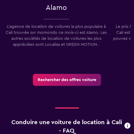
Alamo
L'agence de location de voitures la plus populaire à
Le prix l
Cali trouvée sur momondo ce mois-ci est Alamo. Les
Cali est 
autres sociétés de location de voitures les plus
pouvez vou
appréciées sont Localiza et GREEN MOTION .
Rechercher des offres voiture
Conduire une voiture de location à Cali
- FAQ