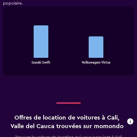
populaire.
Bar
Chart
graphic.
chart
with
2
bars.
The
chart
End
Suzuki Swift
Volkswagen Virtus
of
has
interactive
1
chart
X
axis
displaying
categories.
Range:
2
categories.
Offres de location de voitures à Cali,
The
chart
Valle del Cauca trouvées sur momondo
has
1