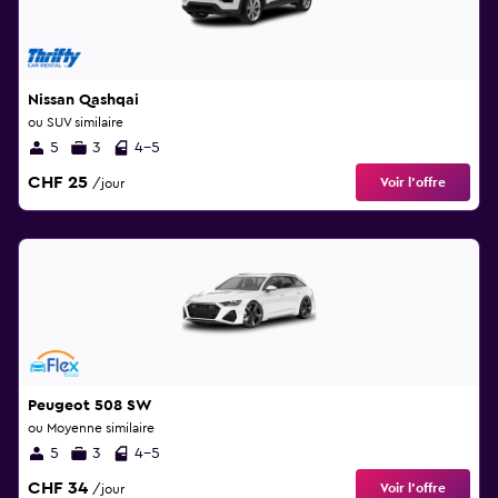
Nissan Qashqai
ou SUV similaire
5
3
4-5
CHF 25
Voir l’offre
/jour
Peugeot 508 SW
ou Moyenne similaire
5
3
4-5
CHF 34
Voir l’offre
/jour