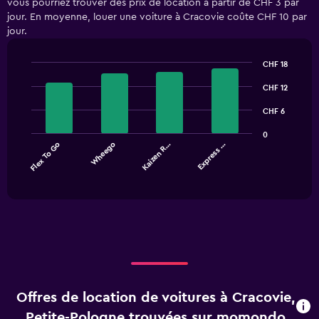
vous pourriez trouver des prix de location à partir de CHF 3 par
jour. En moyenne, louer une voiture à Cracovie coûte CHF 10 par
jour.
CHF 18
Bar
Chart
graphic.
chart
CHF 12
with
4
CHF 6
bars.
0
Flex To Go
Wheego
Kaizen R…
Express …
The
chart
End
of
has
interactive
1
chart
X
axis
displaying
categories.
Range:
4
categories.
Offres de location de voitures à Cracovie,
The
chart
Petite-Pologne trouvées sur momondo