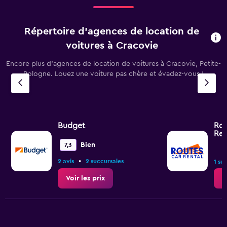
Répertoire d’agences de location de
voitures à Cracovie
Encore plus d’agences de location de voitures à Cracovie, Petite-
Pologne. Louez une voiture pas chère et évadez-vous !
Budget
Rou
Ren
Bien
7,3
•
2 avis
2 succursales
1 su
Voir les prix
V