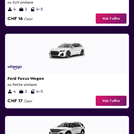
ou SUV similaire
4
2
4-5
CHF 16
Voir l’offre
/jour
Ford Focus Wagon
ou Petite similaire
4
2
4-5
CHF 17
Voir l’offre
/jour