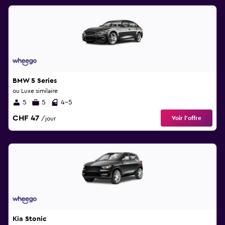
BMW 5 Series
ou Luxe similaire
5
5
4-5
CHF 47
Voir l’offre
/jour
Kia Stonic