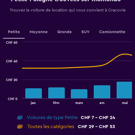
has
1
Trouvez la voiture de location qui vous convient à Cracovie
Y
axis
displaying
values.
Petite
Moyenne
Grande
SUV
Camionnette
Range:
0
CHF 60
Combination
to
Chart
graphic.
chart
18.
with
CHF 40
2
data
series.
CHF 20
The
chart
has
CHF 0
1
End
jan.
févr.
mars
avr.
mai
of
X
interactive
axis
chart
Voitures de type Petite
CHF 7 - CHF 24
displaying
categories.
Toutes les catégories
CHF 29 - CHF 53
Range: