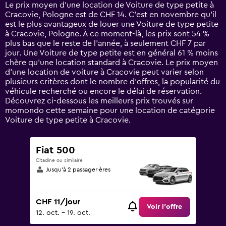
14
Le prix moyen d’une location de Voiture de type petite à
categories.
Cracovie, Pologne est de CHF 14. C’est en novembre qu'il
The
est le plus avantageux de louer une Voiture de type petite
chart
à Cracovie, Pologne. À ce moment-là, les prix sont 54 %
has
plus bas que le reste de l’année, à seulement CHF 7 par
1
jour. Une Voiture de type petite est en général 61 % moins
Y
chère qu'une location standard à Cracovie. Le prix moyen
axis
d’une location de voiture à Cracovie peut varier selon
displaying
plusieurs critères dont le nombre d’offres, la popularité du
values.
véhicule recherché ou encore le délai de réservation.
Range:
Découvrez ci-dessous les meilleurs prix trouvés sur
0
momondo cette semaine pour une location de catégorie
to
Voiture de type petite à Cracovie.
60.
Fiat 500
Citadine ou similaire
Jusqu’à 2 passager·ères
CHF 11/jour
Voir l’offre
12. oct. - 19. oct.