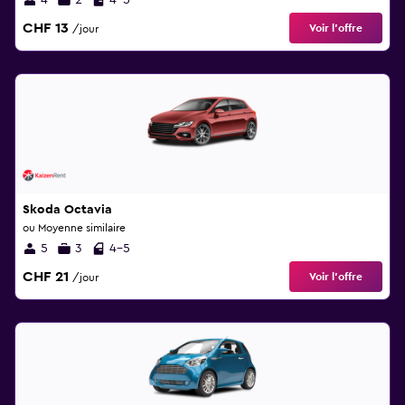
4
2
4-5
CHF 13
Voir l’offre
/jour
Skoda Octavia
ou Moyenne similaire
5
3
4-5
CHF 21
Voir l’offre
/jour