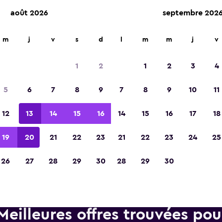
août 2026
septembre 202
d'agences de location dans plus de 70 000 endroits.
m
j
v
s
d
l
m
m
j
v
1
2
1
2
3
4
Élue meilleure application de voyage d'Eur
5
6
7
8
9
7
8
9
10
11
2023
12
13
14
15
16
14
15
16
17
18
19
20
21
22
23
21
22
23
24
25
26
27
28
29
30
28
29
30
Meilleures offres trouvées po