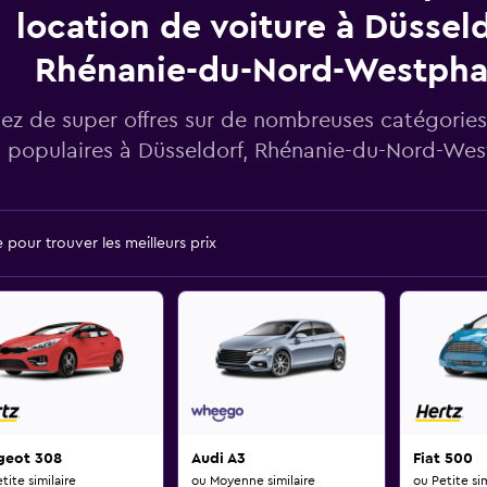
location de voiture à Düsseld
Rhénanie-du-Nord-Westpha
ez de super offres sur de nombreuses catégories
populaires à Düsseldorf, Rhénanie-du-Nord-Wes
pour trouver les meilleurs prix
geot 308
Audi A3
Fiat 500
tite similaire
ou Moyenne similaire
ou Petite sim