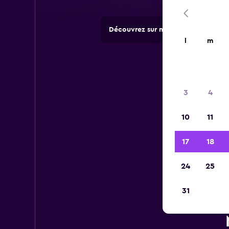
Découvrez sur momondo des offres 
l
m
3
4
10
11
17
18
24
25
31