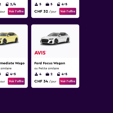
2
2/4
5
5
4-5
CHF 32
Voir l’offre
Voir l’offre
jour
/jour
ermediate Wagon
Ford Focus Wagon
imilaire
ou Petite similaire
3
4-5
4
2
4-5
CHF 34
Voir l’offre
Voir l’offre
jour
/jour