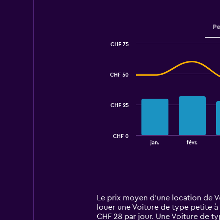
Pe
CHF 75
Combination
Chart
graphic.
chart
with
CHF 50
2
data
series.
CHF 25
The
chart
has
CHF 0
1
End
jan.
févr.
of
X
interactive
axis
chart
displaying
categories.
Range:
14
Le prix moyen d’une location de Vo
categories.
louer une Voiture de type petite à
The
CHF 28 par jour. Une Voiture de t