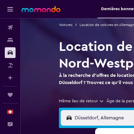
Dernières bonnes
Voitures
Location de voitures en Allemag
Vols
Hébergements
Location de
Voitures
Nord-Westp
Vol+Hôtel
À la recherche d'offres de locatio
Planifier avec l’IA
Düsseldorf ? Trouvez ce qu'il vou
Trips
Même lieu de retour
Âge de la per
Français
Commentaires