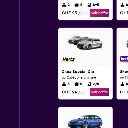
2
2
4-5
4
CHF 23
CHF
Voir l’offre
/jour
Class Special Car
Sko
ou Catégorie similaire
ou SU
5
5
2/4
4
CHF 24
CHF
Voir l’offre
/jour