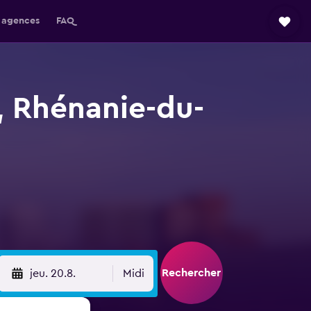
 agences
FAQ
, Rhénanie-du-
Rechercher
jeu. 20.8.
Midi