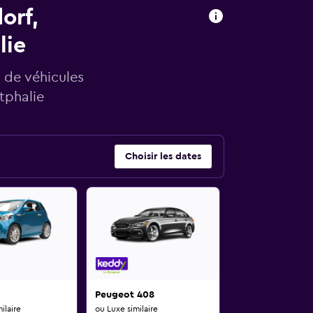
orf,
lie
 de véhicules
tphalie
Choisir les dates
Peugeot 408
ilaire
ou Luxe similaire