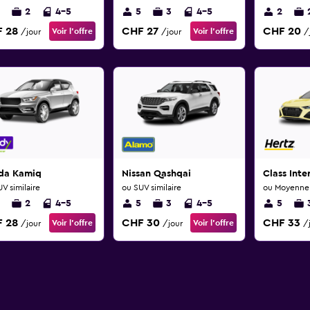
2
4-5
5
3
4-5
2
 28
CHF 27
CHF 20
Voir l’offre
Voir l’offre
/jour
/jour
/
da Kamiq
Nissan Qashqai
Class Int
V similaire
ou SUV similaire
ou Moyenne s
2
4-5
5
3
4-5
5
 28
CHF 30
CHF 33
Voir l’offre
Voir l’offre
/jour
/jour
/