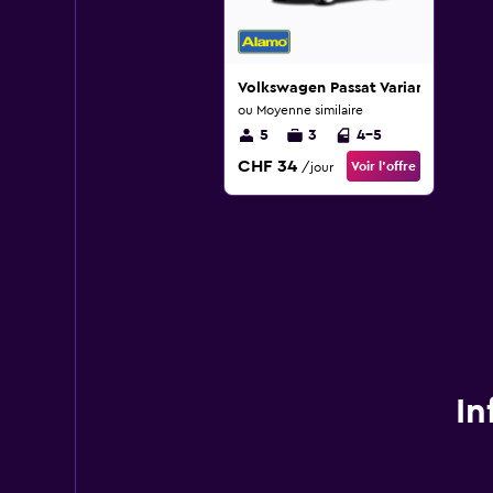
Volkswagen Passat Variant
ou Moyenne similaire
5
3
4-5
CHF 34
Voir l’offre
/jour
In