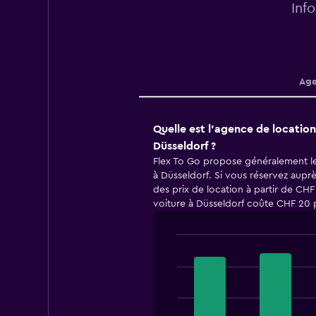
Inf
Age
Quelle est l’agence de location
Düsseldorf ?
Flex To Go propose généralement le
à Düsseldorf. Si vous réservez aupr
des prix de location à partir de CH
voiture à Düsseldorf coûte CHF 20 p
Bar
Chart
graphic.
chart
with
4
bars.