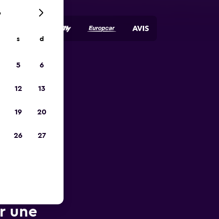
6
s
d
5
6
ope
12
13
19
20
26
27
ur une