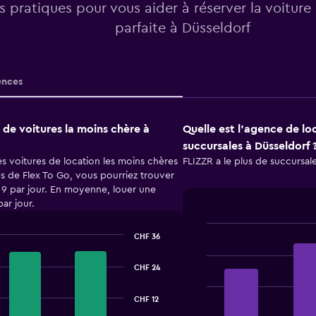
os pratiques pour vous aider à réserver la voiture
parfaite à Düsseldorf
nces
 de voitures la moins chère à
Quelle est l’agence de lo
succursales à Düsseldorf 
s voitures de location les moins chères
FLIZZR a le plus de succursal
ès de Flex To Go, vous pourriez trouver
F 9 par jour. En moyenne, louer une
ar jour.
CHF 36
Bar
Chart
graphic.
chart
with
CHF 24
4
bars.
CHF 12
The