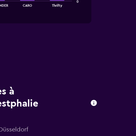
0
NDER
CARO
Thrifty
es à
stphalie
 Düsseldorf