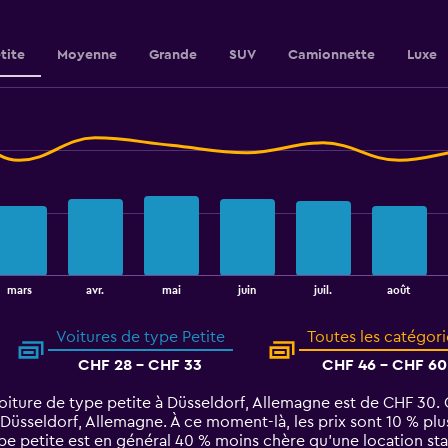
tite
Moyenne
Grande
SUV
Camionnette
Luxe
août
mars
avr.
mai
juin
juil.
Voitures de type Petite
Toutes les catégori
CHF 28 - CHF 33
CHF 46 - CHF 60
iture de type petite à Düsseldorf, Allemagne est de CHF 30. C
 Düsseldorf, Allemagne. À ce moment-là, les prix sont 10 % plu
ype petite est en général 40 % moins chère qu'une location st