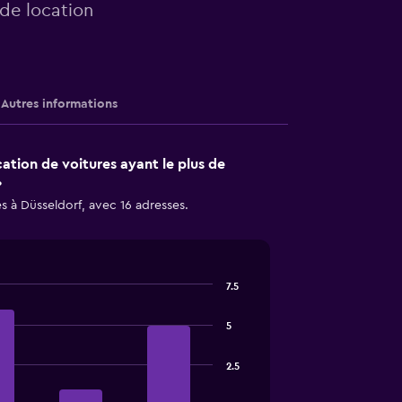
 de location
Autres informations
cation de voitures ayant le plus de
?
es à Düsseldorf, avec 16 adresses.
7.5
5
2.5