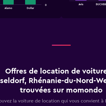
chart
End
Avis
BUCHBI
0
of
has
Alamo
Dollar
interactive
1
chart
X
axis
displaying
categories.
Range:
4
categories.
The
chart
has
1
Y
Offres de location de voitur
axis
displaying
seldorf, Rhénanie-du-Nord-We
values.
Range:
0
trouvées sur momondo
to
7.5.
ouvez la voiture de location qui vous convient à