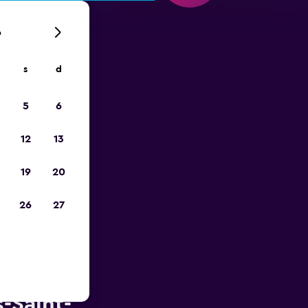
6
s
d
ope
5
6
12
13
19
20
26
27
ent-A-Car
-Saint-