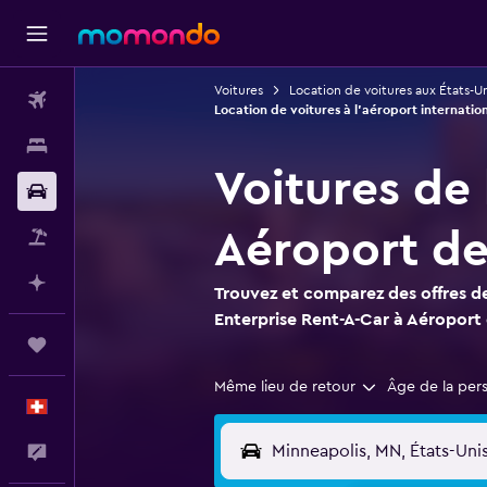
Voitures
Location de voitures aux États-Un
Vols
Location de voitures à l'aéroport internatio
Hébergements
Voitures de 
Voitures
Aéroport de
Vol+Hôtel
Planifier avec l’IA
Trouvez et comparez des offres de
Enterprise Rent-A-Car à Aéroport 
Trips
Même lieu de retour
Âge de la per
Français
Commentaires