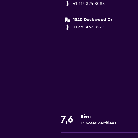
+1 612 824 8088
1340 Duckwood Dr
+1 651 452 0977
Bien
7,6
17 notes certifiées