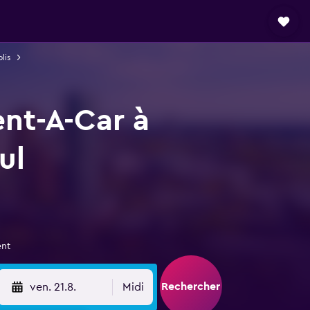
lis
ent-A-Car à
ul
ent
Rechercher
ven. 21.8.
Midi