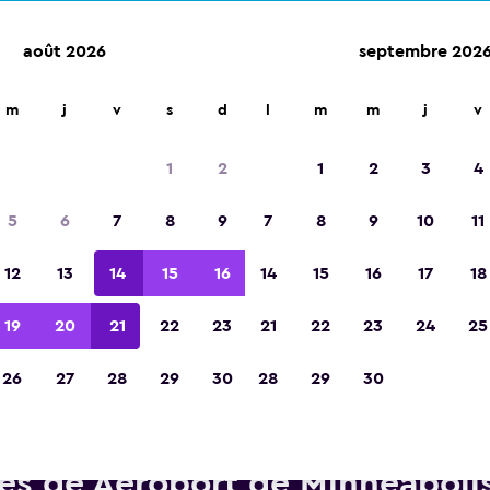
août 2026
septembre 202
m
j
v
s
d
l
m
m
j
v
Élue meilleure application de voyage d'Eur
2023
1
2
1
2
3
4
5
6
7
8
9
7
8
9
10
11
12
13
14
15
16
14
15
16
17
18
19
20
21
22
23
21
22
23
24
25
26
27
28
29
30
28
29
30
tures de location Enterprise R
ès de Aéroport de Minneapolis