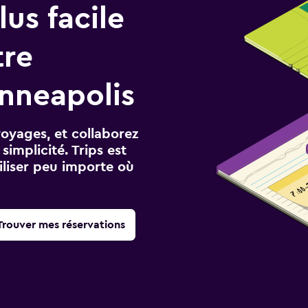
us facile
tre
nneapolis
voyages, et collaborez
implicité. Trips est
iliser peu importe où
Trouver mes réservations