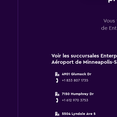
Vous 
de Ent
Voir les succursales Enter
Aéroport de Minneapolis-S
4901 Glumack Dr
+1 833 807 1735
7150 Humphrey Dr
+1 612 970 3753
5504 Lyndale Ave S