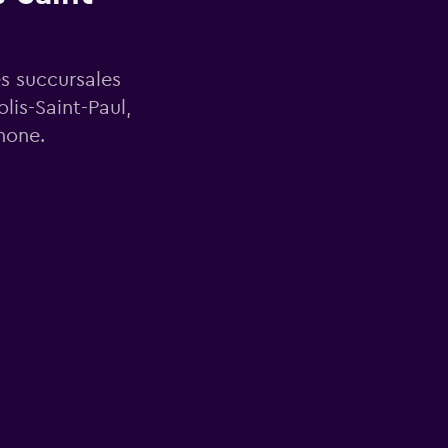
es succursales
is-Saint-Paul,
hone.