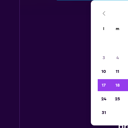
l
m
3
4
10
11
17
18
24
25
31
Voi
pr