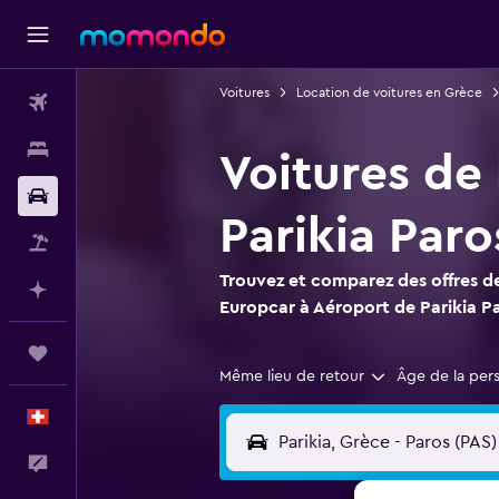
Voitures
Location de voitures en Grèce
Vols
Hébergements
Voitures de
Voitures
Parikia Paro
Vol+Hôtel
Trouvez et comparez des offres de
Planifier avec l’IA
Europcar à Aéroport de Parikia P
Trips
Même lieu de retour
Âge de la per
Français
Commentaires