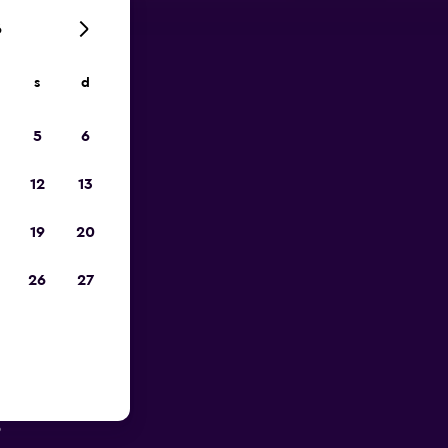
6
s
d
ope
5
6
12
13
19
20
26
27
près de
s