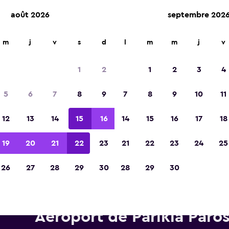
août 2026
septembre 202
m
j
v
s
d
l
m
m
j
v
Élue meilleure application de voyage d'Eur
2023
1
2
1
2
3
4
5
6
7
8
9
7
8
9
10
11
12
13
14
15
16
14
15
16
17
18
19
20
21
22
23
21
22
23
24
25
26
27
28
29
30
28
29
30
oitures de location Europcar 
Aéroport de Parikia Paro