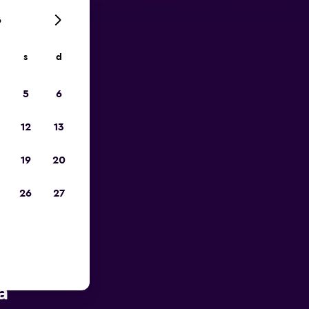
6
s
d
ope
5
6
12
13
19
20
26
27
près de
a