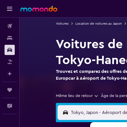
Voitures
Location de voitures au Japon
Vols
Hébergements
Voitures de
Voitures
Tokyo-Hane
Vol+Hôtel
Trouvez et comparez des offres de
Planifier avec l’IA
Europcar à Aéroport de Tokyo-H
Trips
Même lieu de retour
Âge de la per
Commentaires