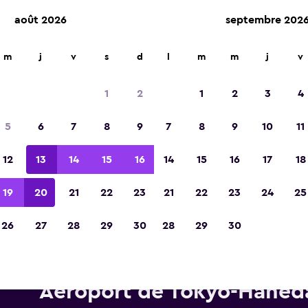
août 2026
septembre 202
m
j
v
s
d
l
m
m
j
v
Élue meilleure application de voyage d'Eur
2023
1
2
1
2
3
4
5
6
7
8
9
7
8
9
10
11
12
13
14
15
16
14
15
16
17
18
19
20
21
22
23
21
22
23
24
25
26
27
28
29
30
28
29
30
oitures de location Europcar 
Aéroport de Tokyo-Haned