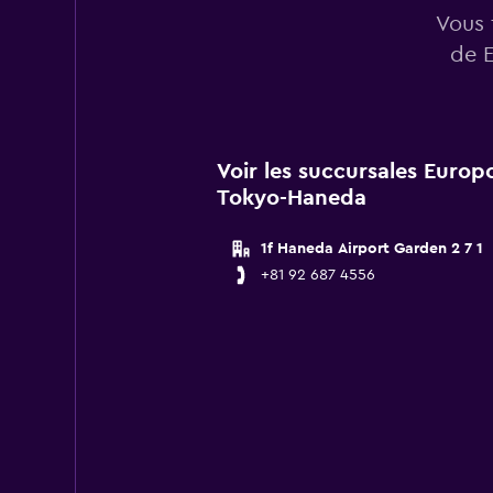
Vous 
de E
Voir les succursales Europ
Tokyo-Haneda
1f Haneda Airport Garden 2 7 1
+81 92 687 4556