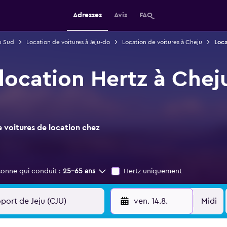
Adresses
Avis
FAQ
u Sud
Location de voitures à Jeju-do
Location de voitures à Cheju
Loca
 location Hertz à Chej
 voitures de location chez
sonne qui conduit :
25-65 ans
Hertz uniquement
ven. 14.8.
Midi