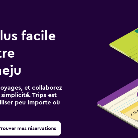
us facile
tre
heju
voyages, et collaborez
implicité. Trips est
iliser peu importe où
Trouver mes réservations