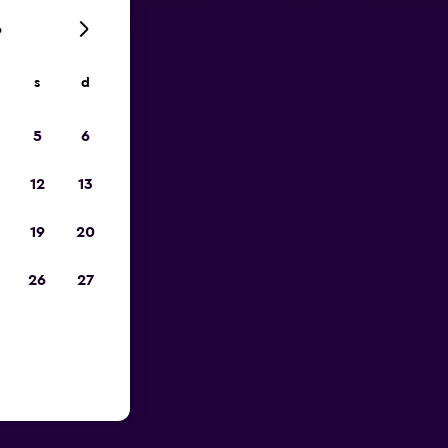
6
s
d
ope
5
6
12
13
19
20
26
27
de Cheju