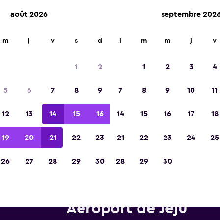
août 2026
septembre 202
m
j
v
s
d
l
m
m
j
v
Élue meilleure application de voyage d'Eur
2023
1
2
1
2
3
4
5
6
7
8
9
7
8
9
10
11
12
13
14
15
16
14
15
16
17
18
19
20
21
22
23
21
22
23
24
25
26
27
28
29
30
28
29
30
tures de location Hertz près 
Aéroport de Jeju