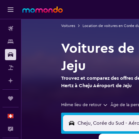
Voitures
Location de voitures en Corée d
Vols
Hébergements
Voitures de
Voitures
Jeju
Vol+Hôtel
Trouvez et comparez des offres de
Planifier avec l’IA
Hertz à Cheju Aéroport de Jeju
Trips
Même lieu de retour
Âge de la per
Français
Commentaires