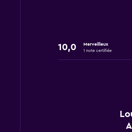
Merveilleux
10,0
1 note certifiée
Lo
A