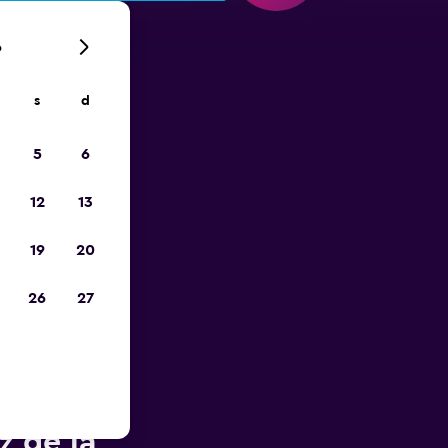
6
s
d
ope
5
6
12
13
19
20
26
27
de Jerez
z de la