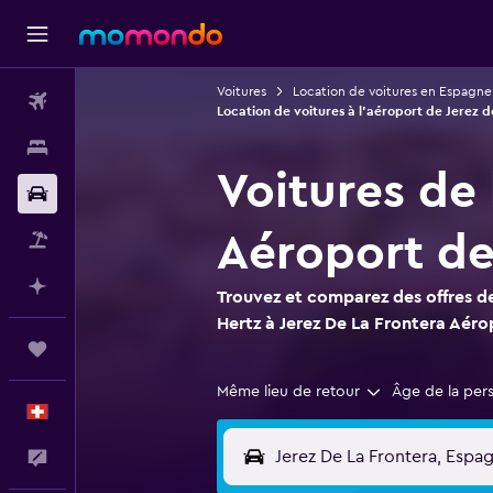
Voitures
Location de voitures en Espagne
Vols
Location de voitures à l'aéroport de Jerez d
Hébergements
Voitures de 
Voitures
Aéroport de
Vol+Hôtel
Planifier avec l’IA
Trouvez et comparez des offres de
Hertz à Jerez De La Frontera Aéro
Trips
Même lieu de retour
Âge de la per
Français
Commentaires