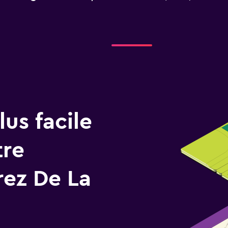
us facile
tre
rez De La