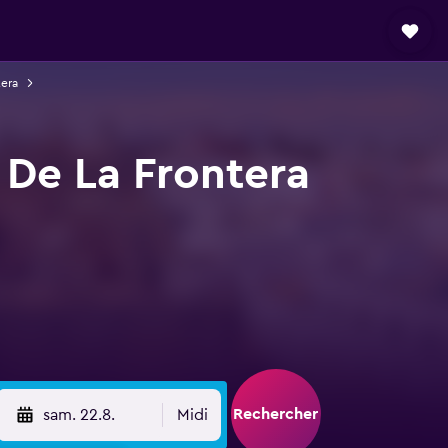
tera
z De La Frontera
Rechercher
sam. 22.8.
Midi