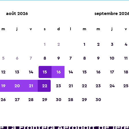
août 2026
septembre 202
m
j
v
s
d
l
m
m
j
v
Élue meilleure application de voyage d'Eur
2023
1
2
1
2
3
4
5
6
7
8
9
7
8
9
10
11
12
13
14
15
16
14
15
16
17
18
19
20
21
22
23
21
22
23
24
25
26
27
28
29
30
28
29
30
itures de location Hertz près 
e La Frontera Aéroport de Jere