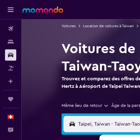
Voitures
Location de voitures à Taïwan
Vols
Hébergements
Voitures de 
Voitures
Taiwan-Tao
Vol+Hôtel
Trouvez et comparez des offres de
Planifier avec l’IA
Hertz à Aéroport de Taipei Taiwa
Trips
Même lieu de retour
Âge de la per
Français
Commentaires