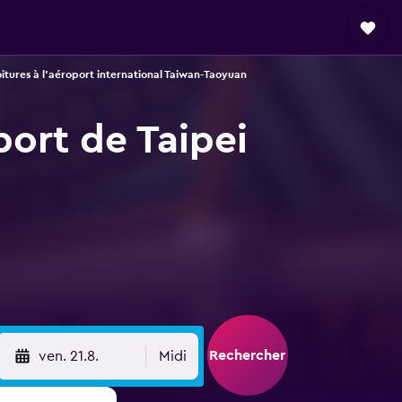
itures à l'aéroport international Taiwan-Taoyuan
port de Taipei
Rechercher
ven. 21.8.
Midi