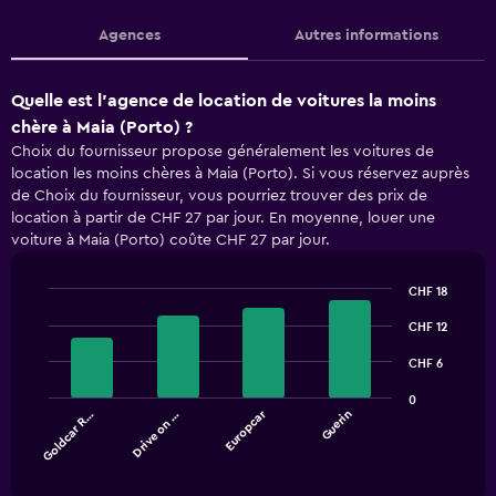
Agences
Autres informations
Quelle est l’agence de location de voitures la moins
chère à Maia (Porto) ?
Choix du fournisseur propose généralement les voitures de
location les moins chères à Maia (Porto). Si vous réservez auprès
de Choix du fournisseur, vous pourriez trouver des prix de
location à partir de CHF 27 par jour. En moyenne, louer une
voiture à Maia (Porto) coûte CHF 27 par jour.
CHF 18
Bar
Chart
graphic.
CHF 12
chart
with
4
CHF 6
bars.
0
Europcar
Goldcar R…
Drive on …
Guerin
The
chart
End
of
has
interactive
1
chart