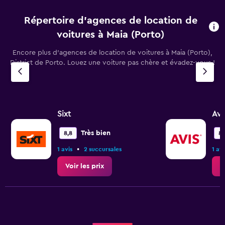
Répertoire d’agences de location de
voitures à Maia (Porto)
Encore plus d’agences de location de voitures à Maia (Porto),
District de Porto. Louez une voiture pas chère et évadez-vous !
Sixt
Avi
Très bien
8,8
8,
•
1 avis
2 succursales
1 avi
Voir les prix
V