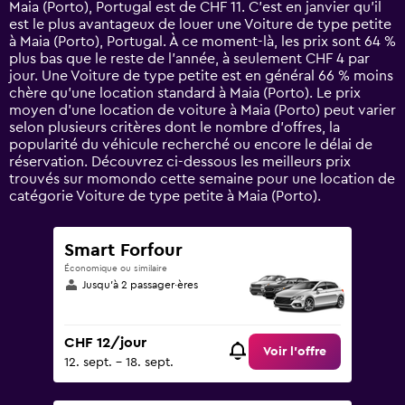
Maia (Porto), Portugal est de CHF 11. C’est en janvier qu'il
The
est le plus avantageux de louer une Voiture de type petite
chart
à Maia (Porto), Portugal. À ce moment-là, les prix sont 64 %
has
plus bas que le reste de l’année, à seulement CHF 4 par
1
jour. Une Voiture de type petite est en général 66 % moins
Y
chère qu'une location standard à Maia (Porto). Le prix
axis
moyen d’une location de voiture à Maia (Porto) peut varier
displaying
selon plusieurs critères dont le nombre d’offres, la
values.
popularité du véhicule recherché ou encore le délai de
Range:
réservation. Découvrez ci-dessous les meilleurs prix
0
trouvés sur momondo cette semaine pour une location de
to
catégorie Voiture de type petite à Maia (Porto).
75.
Smart Forfour
Économique ou similaire
Jusqu’à 2 passager·ères
CHF 12/jour
Voir l’offre
12. sept. - 18. sept.