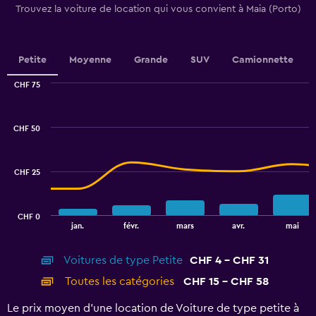
Trouvez la voiture de location qui vous convient à Maia (Porto)
axis
displaying
values.
Range:
Petite
Moyenne
Grande
SUV
Camionnette
0
to
CHF 75
2.4.
Combination
Chart
graphic.
chart
with
CHF 50
2
data
series.
CHF 25
The
chart
has
CHF 0
1
End
jan.
févr.
mars
avr.
mai
of
X
interactive
axis
chart
Voitures de type Petite
CHF 4 - CHF 31
displaying
categories.
Toutes les catégories
CHF 15 - CHF 58
Range:
14
Le prix moyen d’une location de Voiture de type petite à
categories.