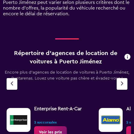
Puerto Jiménez peut varier selon plusieurs critères dont le
values.
nombre d’offres, la popularité du véhicule recherché ou
Range:
encore le délai de réservation.
0
to
120.
Répertoire d’agences de location de
voitures à Puerto Jiménez
Encore plus d’agences de location de voitures à Puerto Jiménez,
Puntarenas. Louez une voiture pas chère et évadez-vous !
Enterprise Rent-A-Car
Al
2 succursales
2 su
Voir les prix
V