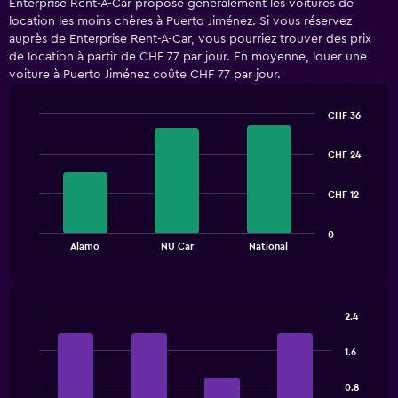
Enterprise Rent-A-Car propose généralement les voitures de
location les moins chères à Puerto Jiménez. Si vous réservez
auprès de Enterprise Rent-A-Car, vous pourriez trouver des prix
de location à partir de CHF 77 par jour. En moyenne, louer une
voiture à Puerto Jiménez coûte CHF 77 par jour.
CHF 36
Bar
Chart
graphic.
chart
CHF 24
with
3
bars.
CHF 12
The
0
chart
End
Alamo
NU Car
National
of
has
interactive
1
chart
X
axis
2.4
displaying
Bar
Chart
categories.
graphic.
chart
1.6
Range:
with
3
4
0.8
bars.
categories.