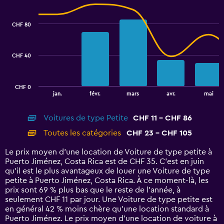
Combination
Chart
graphic.
chart
with
CHF 80
2
data
series.
CHF 40
The
chart
has
CHF 0
1
End
jan.
févr.
mars
avr.
mai
of
X
interactive
axis
chart
Voitures de type Petite
CHF 11 - CHF 86
displaying
categories.
Toutes les catégories
CHF 23 - CHF 105
Range:
14
Le prix moyen d’une location de Voiture de type petite à
categories.
Puerto Jiménez, Costa Rica est de CHF 35. C’est en juin
The
qu'il est le plus avantageux de louer une Voiture de type
chart
petite à Puerto Jiménez, Costa Rica. À ce moment-là, les
has
prix sont 69 % plus bas que le reste de l’année, à
1
seulement CHF 11 par jour. Une Voiture de type petite est
Y
en général 42 % moins chère qu'une location standard à
axis
Puerto Jiménez. Le prix moyen d’une location de voiture à
displaying