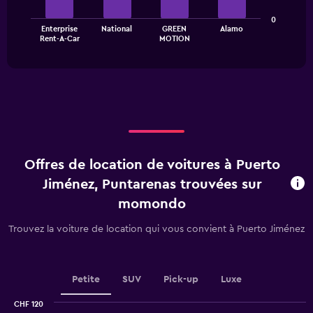
The
The
0
chart
Enterprise
National
GREEN
Alamo
chart
has
End
Rent-A-Car
MOTION
of
has
1
interactive
1
Y
chart
X
axis
axis
displaying
displaying
values.
categories.
Range:
Range:
0
4
to
categories.
36.
Offres de location de voitures à Puerto
The
chart
Jiménez, Puntarenas trouvées sur
has
momondo
1
Y
Trouvez la voiture de location qui vous convient à Puerto Jiménez
axis
displaying
values.
Range:
Petite
SUV
Pick-up
Luxe
0
to
CHF 120
2.4.