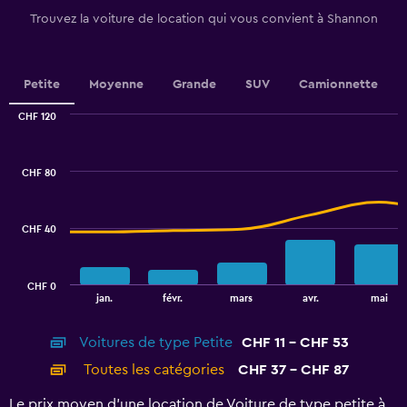
1
Trouvez la voiture de location qui vous convient à Shannon
Y
axis
displaying
values.
Petite
Moyenne
Grande
SUV
Camionnette
Range:
0
CHF 120
Combination
to
Chart
graphic.
chart
36.
with
CHF 80
2
data
series.
CHF 40
The
chart
has
CHF 0
1
End
jan.
févr.
mars
avr.
mai
of
X
interactive
axis
chart
Voitures de type Petite
CHF 11 - CHF 53
displaying
categories.
Toutes les catégories
CHF 37 - CHF 87
Range:
14
Le prix moyen d’une location de Voiture de type petite à