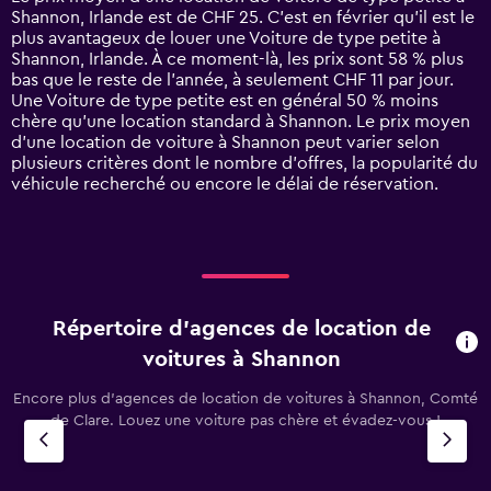
categories.
Shannon, Irlande est de CHF 25. C’est en février qu'il est le
The
plus avantageux de louer une Voiture de type petite à
chart
Shannon, Irlande. À ce moment-là, les prix sont 58 % plus
has
bas que le reste de l’année, à seulement CHF 11 par jour.
1
Une Voiture de type petite est en général 50 % moins
Y
chère qu'une location standard à Shannon. Le prix moyen
axis
d’une location de voiture à Shannon peut varier selon
displaying
plusieurs critères dont le nombre d’offres, la popularité du
values.
véhicule recherché ou encore le délai de réservation.
Range:
0
to
120.
Répertoire d’agences de location de
voitures à Shannon
Encore plus d’agences de location de voitures à Shannon, Comté
de Clare. Louez une voiture pas chère et évadez-vous !