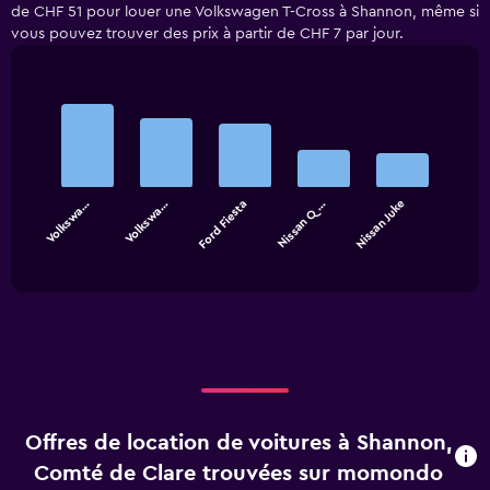
de CHF 51 pour louer une Volkswagen T-Cross à Shannon, même si
vous pouvez trouver des prix à partir de CHF 7 par jour.
Bar
Chart
graphic.
chart
with
5
bars.
Volkswa…
Volkswa…
Ford Fiesta
Nissan Q…
Nissan Juke
The
chart
End
of
has
interactive
1
chart
X
axis
displaying
categories.
Range:
5
categories.
Offres de location de voitures à Shannon,
The
chart
Comté de Clare trouvées sur momondo
has