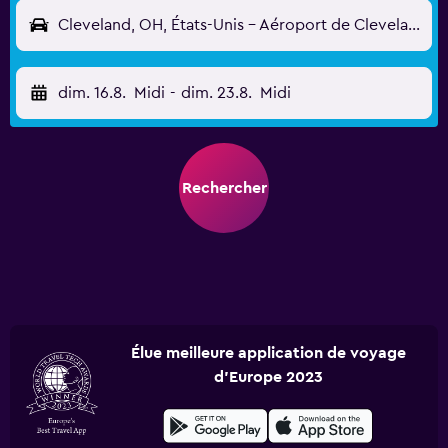
Cleveland, OH, États-Unis - Aéroport de Cleveland-Hopkins (CLE)
dim. 16.8.
Midi
-
dim. 23.8.
Midi
Rechercher
Élue meilleure application de voyage
d'Europe 2023