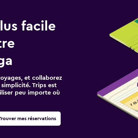
us facile
tre
ga
voyages, et collaborez
implicité. Trips est
iliser peu importe où
Trouver mes réservations