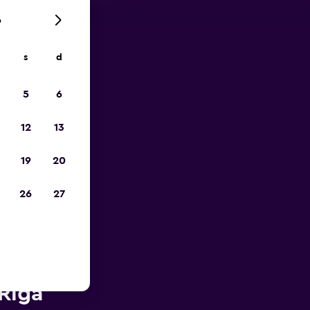
6
s
d
ope
5
6
12
13
19
20
26
27
rès de
 Riga