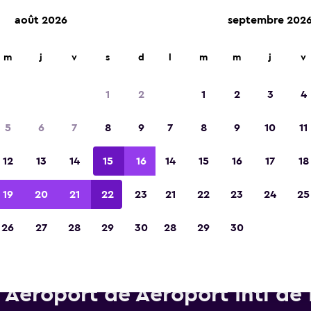
août 2026
septembre 202
m
j
v
s
d
l
m
m
j
v
Élue meilleure application de voyage d'Eur
2023
1
2
1
2
3
4
5
6
7
8
9
7
8
9
10
11
12
13
14
15
16
14
15
16
17
18
19
20
21
22
23
21
22
23
24
25
26
27
28
29
30
28
29
30
Voitures de location Thrifty p
Aéroport de Aéroport Intl de