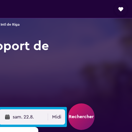
Intl de Riga
roport de
Rechercher
sam. 22.8.
Midi