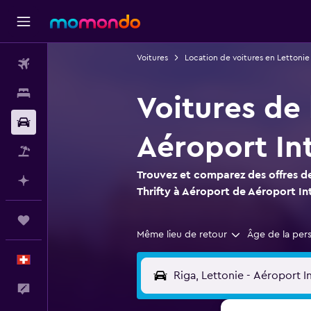
Voitures
Location de voitures en Lettonie
Vols
Hébergements
Voitures de 
Voitures
Aéroport Int
Vol+Hôtel
Trouvez et comparez des offres de
Planifier avec l’IA
Thrifty à Aéroport de Aéroport Int
Trips
Même lieu de retour
Âge de la per
Français
Commentaires