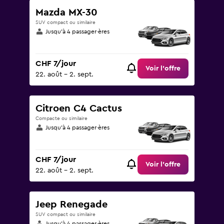
Mazda MX-30
SUV compact ou similaire
Jusqu’à 4 passager·ères
CHF 7/jour
Voir l’offre
22. août - 2. sept.
Citroen C4 Cactus
Compacte ou similaire
Jusqu’à 4 passager·ères
CHF 7/jour
Voir l’offre
22. août - 2. sept.
Jeep Renegade
SUV compact ou similaire
Jusqu’à 4 passager·ères