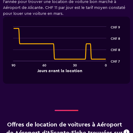
l'année pour trouver une location de voiture bon marché à
Aéroport de Alicante. CHF 11 par jour est le tarif moyen constaté
pour louer une voiture en mars.
CHF 9
Line
Chart
graphic.
chart
CHF 8
with
91
CHF 8
data
points.
CHF 7
90
60
30
0
The
End
Jours avant la location
chart
of
interactive
has
chart
1
X
axis
displaying
Jours
avant
la
Offres de location de voitures à Aéroport
location.
Range: