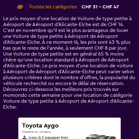
categories.
Toutes les catégories
CHF 31 - CHF 47
Range:
14
Le prix moyen d’une location de Voiture de type petite à
categories.
Aéroport de Aéroport d'Alicante-Elche est de CHF 14.
The
C’est en novembre qu'il est le plus avantageux de louer
chart
une Voiture de type petite à Aéroport de Aéroport
has
d'Alicante-Elche. À ce moment-là, les prix sont 43 % plus
1
bas que le reste de l’année, à seulement CHF 8 par jour.
Y
Une Voiture de type petite est en général 65 % moins
axis
chère qu'une location standard à Aéroport de Aéroport
displaying
d'Alicante-Elche. Le prix moyen d’une location de voiture
values.
à Aéroport de Aéroport d'Alicante-Elche peut varier selon
Range:
plusieurs critères dont le nombre d’offres, la popularité du
0
véhicule recherché ou encore le délai de réservation.
to
Découvrez ci-dessous les meilleurs prix trouvés sur
60.
momondo cette semaine pour une location de catégorie
Voiture de type petite à Aéroport de Aéroport d'Alicante-
Elche.
Toyota Aygo
Citadine ou similaire
Jusqu’à 2 passager·ères