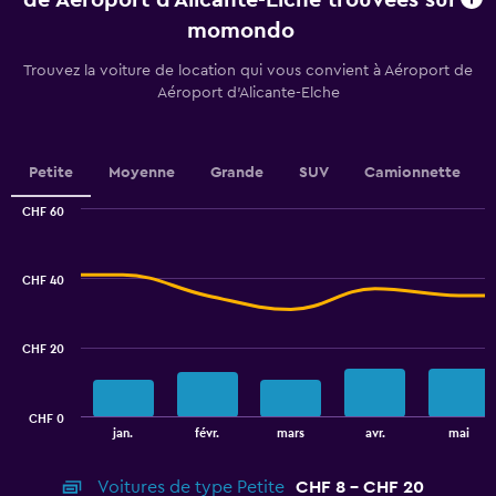
de Aéroport d'Alicante-Elche trouvées sur
91
momondo
categories.
The
Trouvez la voiture de location qui vous convient à Aéroport de
chart
Aéroport d'Alicante-Elche
has
1
Y
axis
Petite
Moyenne
Grande
SUV
Camionnette
displaying
values.
CHF 60
Range:
Combination
Chart
7.2
graphic.
chart
to
with
CHF 40
9.
2
data
series.
CHF 20
The
chart
has
CHF 0
1
End
jan.
févr.
mars
avr.
mai
of
X
interactive
axis
chart
Voitures de type Petite
CHF 8 - CHF 20
displaying