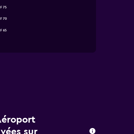
F 75
F 70
F 65
Aéroport
vées sur