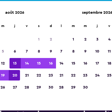
août 2026
septembre 202
d'agences de location dans plus de 70 000 endroits.
m
j
v
s
d
l
m
m
j
v
1
2
1
2
3
4
Élue meilleure application de voyage d'Eur
5
6
7
8
9
7
8
9
10
11
2023
12
13
14
15
16
14
15
16
17
18
19
20
21
22
23
21
22
23
24
25
26
27
28
29
30
28
29
30