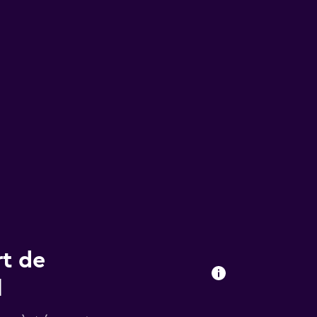
rt de
l