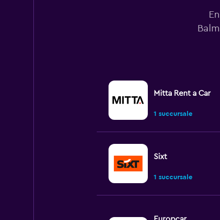
En
Balm
Mitta Rent a Car
1 succursale
Sixt
1 succursale
Europcar