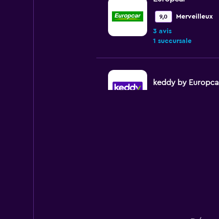
Merveilleux
9,0
3 avis
1 succursale
keddy by Europca
1 succursale
Econorent
1 succursale
Budget