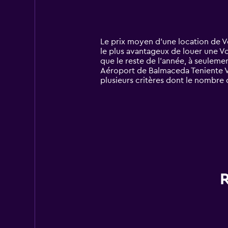
axis
chart
displaying
categories.
Range:
14
Le prix moyen d’une location de V
categories.
le plus avantageux de louer une Vo
The
que le reste de l’année, à seuleme
chart
Aéroport de Balmaceda Teniente Vi
has
plusieurs critères dont le nombre 
1
Y
axis
displaying
values.
Range:
0
to
60.
R