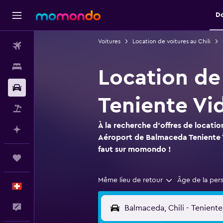
D
Voitures
Location de voitures au Chili
Vols
Hébergements
Location de
Voitures
Teniente Vi
Vol+Hôtel
À la recherche d'offres de locatio
Planifier avec l’IA
Aéroport de Balmaceda Teniente Vi
faut sur momondo !
Trips
Même lieu de retour
Âge de la per
Français
Commentaires