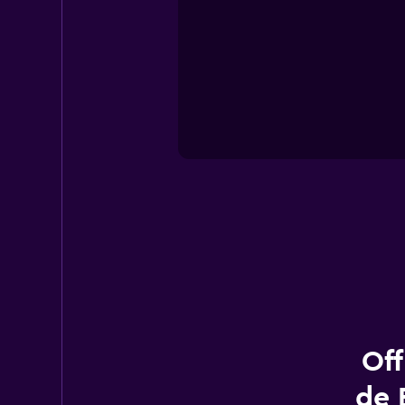
Off
de 