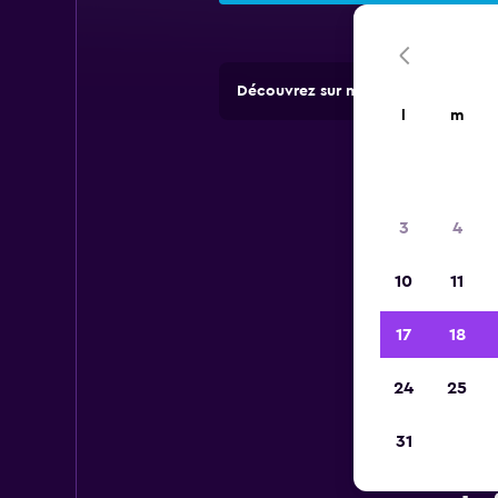
Découvrez sur momondo des offres 
l
m
3
4
10
11
17
18
24
25
31