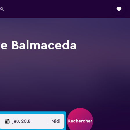
AQ
 de Balmaceda
Rechercher
jeu. 20.8.
Midi