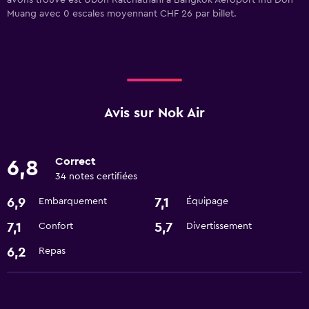
avons trouvé est Ubon Ratchathani à Bangkok Aéroport Intl Don
Muang avec 0 escales moyennant CHF 26 par billet.
Avis sur Nok Air
Correct
6,8
34 notes certifiées
6,9
7,1
Embarquement
Équipage
7,1
5,7
Confort
Divertissement
6,2
Repas