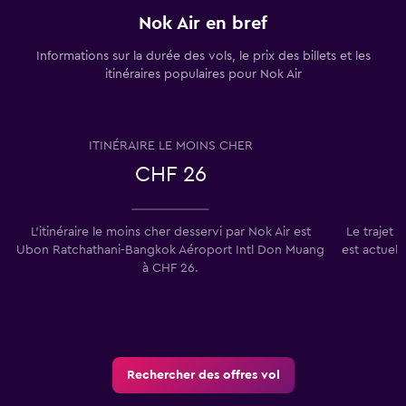
Nok Air en bref
Informations sur la durée des vols, le prix des billets et les
itinéraires populaires pour Nok Air
ITINÉRAIRE LE MOINS CHER
CHF 26
L’itinéraire le moins cher desservi par Nok Air est
Le trajet
Ubon Ratchathani-Bangkok Aéroport Intl Don Muang
est actuell
à CHF 26.
Rechercher des offres vol