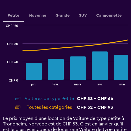
displaying
values.
Range:
Petite
Moyenne
Grande
SUV
Camionnette
0
to
CHF 120
2.4.
Combination
Chart
graphic.
chart
with
CHF 80
2
data
series.
CHF 40
The
chart
has
CHF 0
1
End
jan.
févr.
mars
avr.
mai
of
X
interactive
axis
chart
Voitures de type Petite
CHF 38 - CHF 66
displaying
categories.
Toutes les catégories
CHF 52 - CHF 93
Range:
14
Le prix moyen d’une location de Voiture de type petite à
categories.
Trondheim, Norvège est de CHF 53. C’est en janvier qu'il
The
est le plus avantageux de louer une Voiture de type petite