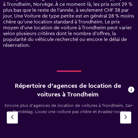
chart
à Trondheim, Norvège. À ce moment-là, les prix sont 29 %
has
plus bas que le reste de l’année, à seulement CHF 38 par
1
jour. Une Voiture de type petite est en général 28 % moins
Y
chère qu'une location standard à Trondheim. Le prix
axis
moyen d’une location de voiture à Trondheim peut varier
displaying
selon plusieurs critères dont le nombre d’offres, la
values.
popularité du véhicule recherché ou encore le délai de
Range:
réservation.
0
to
120.
Répertoire d’agences de location de
voitures à Trondheim
Encore plus d’agences de location de voitures à Trondheim, Sør-
Trøndelag. Louez une voiture pas chère et évadez-vous !