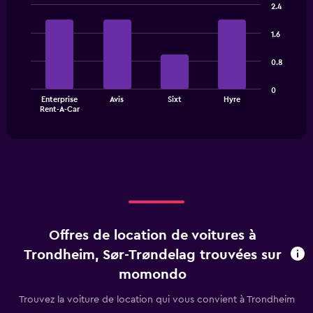
2.4
Bar
Chart
graphic.
chart
1.6
with
4
0.8
bars.
The
0
Enterprise
Avis
Sixt
Hyre
chart
End
Rent-A-Car
of
has
interactive
1
chart
X
axis
displaying
categories.
Range:
4
categories.
Offres de location de voitures à
The
chart
Trondheim, Sør-Trøndelag trouvées sur
has
momondo
1
Y
Trouvez la voiture de location qui vous convient à Trondheim
axis